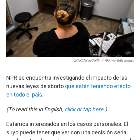
CHANDAN KHANNA
/
AFP Via Getty Images
NPR se encuentra investigando el impacto de las
nuevas leyes de aborto
que están teniendo efecto
en todo el país
.
(To read this in English,
click or tap here.
)
Estamos interesados en los casos personales. El
suyo puede tener que ver con una decisión seria