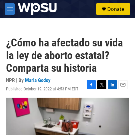
Skip to main content
S
Donate
e
M
a
e
r
n
c
u
h
¿Cómo ha afectado su vida
u
e
la ley de aborto estatal?
r
y
Comparta su historia
NPR | By
Maria Godoy
Published October 19, 2022 at 4:53 PM EDT
F
T
L
E
a
w
i
m
c
i
n
a
e
t
k
i
b
t
e
l
o
e
d
o
r
I
k
n