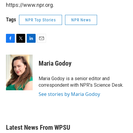
https://www.npr.org.
Tags
NPR Top Stories
NPR News
F
T
L
E
a
w
i
m
c
i
n
a
e
t
k
i
Maria Godoy
b
t
e
l
o
e
d
o
r
I
Maria Godoy is a senior editor and
k
n
correspondent with NPR's Science Desk.
See stories by Maria Godoy
Latest News From WPSU