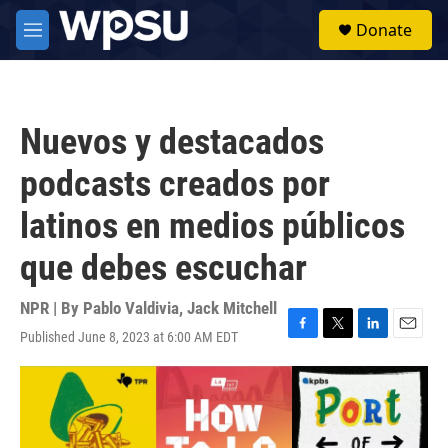
Skip to main content
S
Donate
e
M
a
e
r
n
c
u
h
Nuevos y destacados
u
e
podcasts creados por
r
y
latinos en medios públicos
que debes escuchar
NPR | By
Pablo Valdivia
,
Jack Mitchell
Published June 8, 2023 at 6:00 AM EDT
F
T
L
E
a
w
i
m
c
i
n
a
e
t
k
i
b
t
e
l
o
e
d