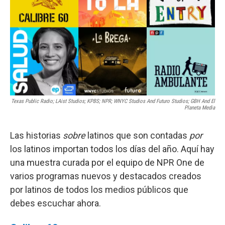
o
r
I
k
n
Texas Public Radio; LAist Studios; KPBS; NPR; WNYC Studios And Futuro Studios; GBH And El
Planeta Media
Las historias
sobre
latinos que son contadas
por
los latinos importan todos los días del año. Aquí hay
una muestra curada por el equipo de NPR One de
varios programas nuevos y destacados creados
por latinos de todos los medios públicos que
debes escuchar ahora.