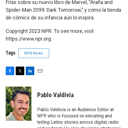
Frías sobre su nuevo libro de Marvel, "Araña and
Spider-Man 2099: Dark Tomorrow," y cómo la tienda
de cómics de su infancia aún lo inspira.
Copyright 2023 NPR. To see more, visit
https://www.npr.org.
Tags
NPR News
F
T
L
E
a
w
i
m
c
i
n
a
e
t
k
i
Pablo Valdivia
b
t
e
l
o
e
d
o
r
I
Pablo Valdivia is an Audience Editor at
k
n
NPR who is focused on elevating and
telling Latino stories across digital, radio